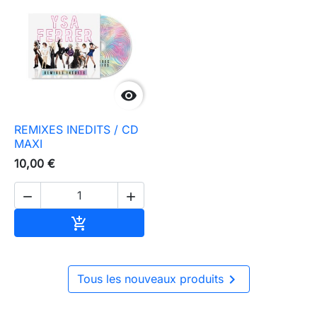

REMIXES INEDITS / CD
MAXI
10,00 €


Ajouter au panier


Tous les nouveaux produits