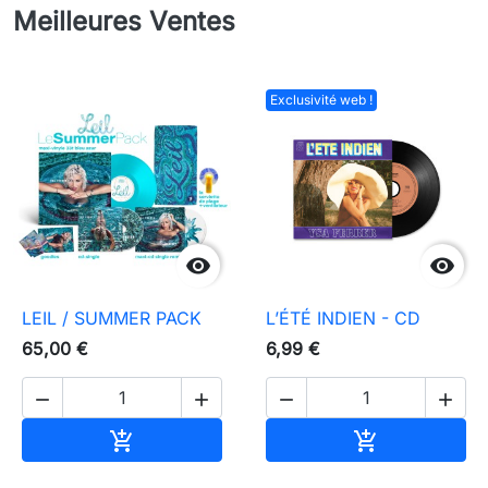
Meilleures Ventes
Exclusivité web !


LEIL / SUMMER PACK
L’ÉTÉ INDIEN - CD
65,00 €
6,99 €




Ajouter au panier
Ajouter au pa

