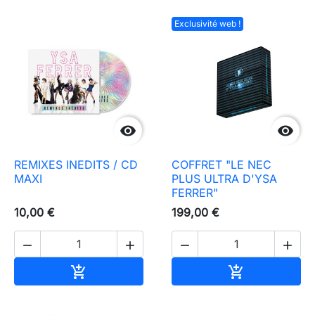
Exclusivité web !


REMIXES INEDITS / CD
COFFRET "LE NEC
MAXI
PLUS ULTRA D'YSA
FERRER"
10,00 €
199,00 €




Ajouter au panier
Ajouter au pa

