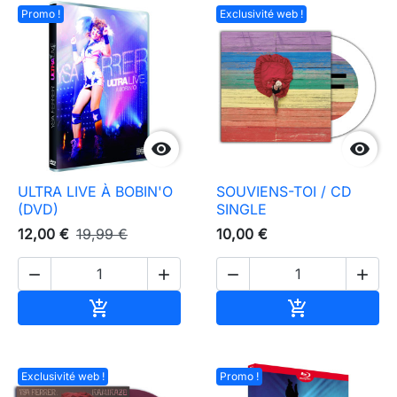
Promo !
Exclusivité web !


ULTRA LIVE À BOBIN'O
SOUVIENS-TOI / CD
(DVD)
SINGLE
12,00 €
19,99 €
10,00 €




Ajouter au panier
Ajouter au pa


Exclusivité web !
Promo !