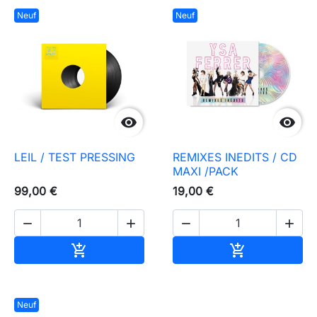
Neuf
Neuf


LEIL / TEST PRESSING
REMIXES INEDITS / CD
MAXI /PACK
99,00 €
19,00 €




Ajouter au panier
Ajouter au pa


Neuf