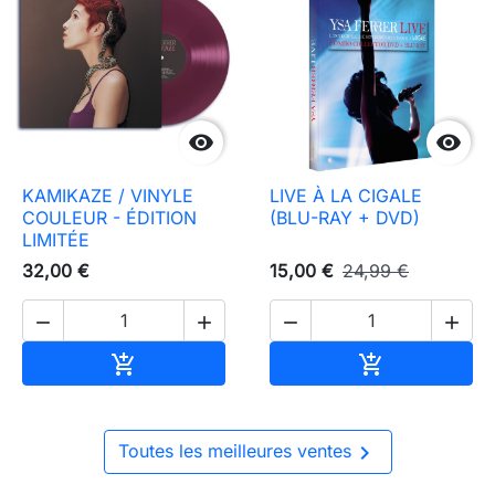


KAMIKAZE / VINYLE
LIVE À LA CIGALE
COULEUR - ÉDITION
(BLU-RAY + DVD)
LIMITÉE
32,00 €
15,00 €
24,99 €




Ajouter au panier
Ajouter au pa



Toutes les meilleures ventes