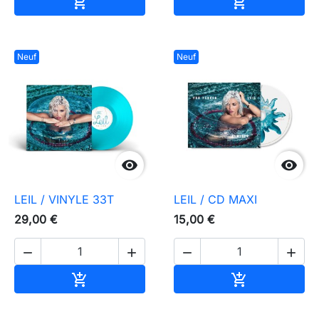
Ajouter au panier
Ajouter au pa


Neuf
Neuf


LEIL / VINYLE 33T
LEIL / CD MAXI
29,00 €
15,00 €




Ajouter au panier
Ajouter au pa

