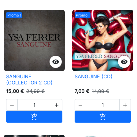
Promo !
Promo !


SANGUINE
SANGUINE (CD)
(COLLECTOR 2 CD)
15,00 €
24,99 €
7,00 €
14,99 €




Ajouter au panier
Ajouter au pa

