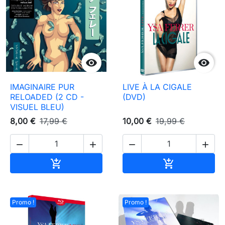


IMAGINAIRE PUR
LIVE À LA CIGALE
RELOADED (2 CD -
(DVD)
VISUEL BLEU)
8,00 €
17,99 €
10,00 €
19,99 €




Ajouter au panier
Ajouter au pa


Promo !
Promo !