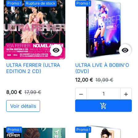
Promo !
Rupture de stock
Promo !


ULTRA FERRER (ULTRA
ULTRA LIVE À BOBIN'O
EDITION 2 CD)
(DVD)
12,00 €
19,99 €
8,00 €
17,99 €


Ajouter au pa

Voir détails
Promo !
Promo !