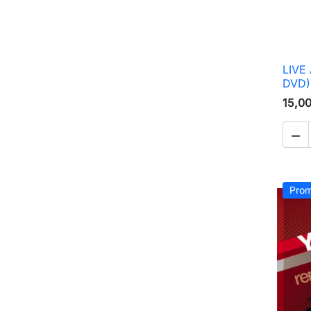
LIVE
DVD)
15,0

Prom