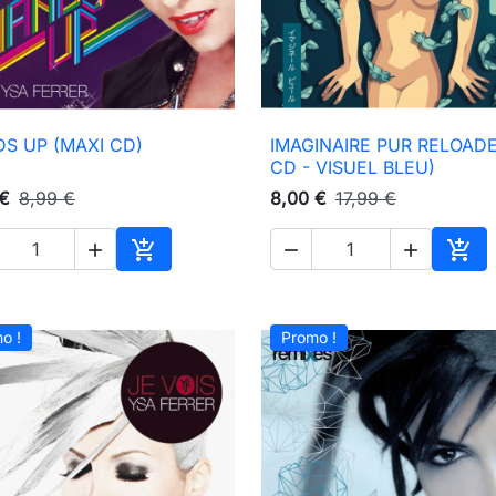
S UP (MAXI CD)
IMAGINAIRE PUR RELOADE

Aperçu rapide

Aperçu rapide
CD - VISUEL BLEU)
 €
8,99 €
8,00 €
17,99 €





Ajouter au panier
Ajou
o !
Promo !