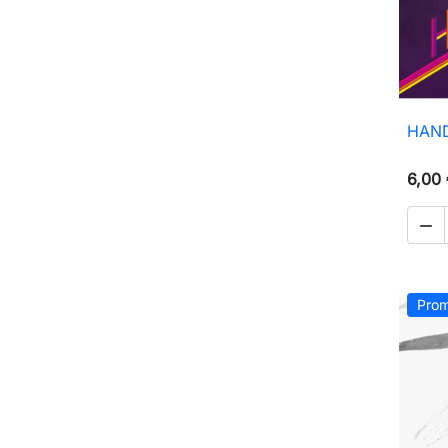
HAND
6,00

Prom