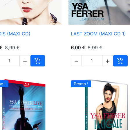
OIS (MAXI CD)
LAST ZOOM (MAXI CD 1)

Aperçu rapide

Aperçu rapide
 €
8,99 €
6,00 €
8,99 €





Ajouter au panier
Ajou
o !
Promo !