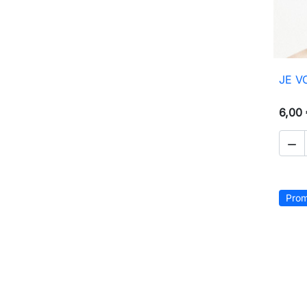
JE V
6,00

Prom