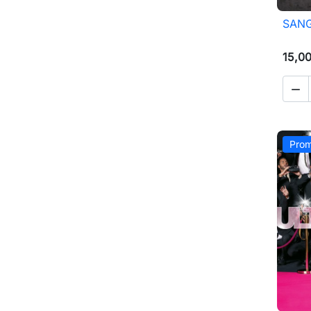
SANG
15,0

Prom