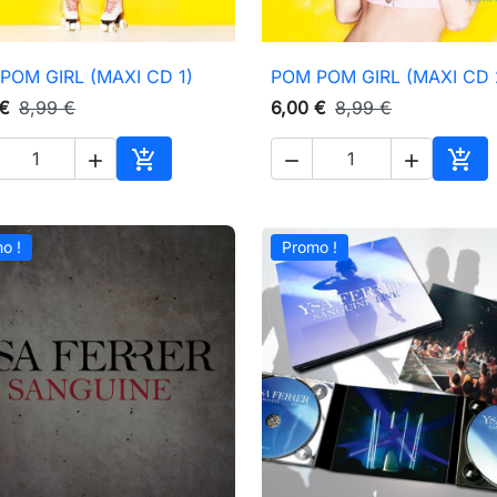
POM GIRL (MAXI CD 1)
POM POM GIRL (MAXI CD 

Aperçu rapide

Aperçu rapide
 €
8,99 €
6,00 €
8,99 €





Ajouter au panier
Ajou
o !
Promo !