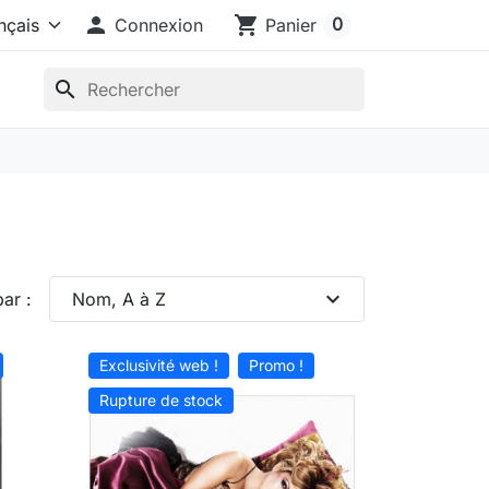

shopping_cart
0
Connexion
Panier
search
expand_more
par :
Nom, A à Z
Exclusivité web !
Promo !
Rupture de stock