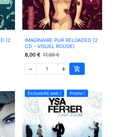
D (2
IMAGINAIRE PUR RELOADED (2

Aperçu rapide
CD - VISUEL ROUGE)
8,00 €
17,99 €



ter au panier
Ajouter au panier
Exclusivité web !
Promo !