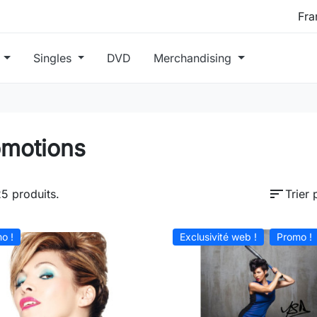
s
Singles
DVD
Merchandising
omotions
sort
25 produits.
Trier 
o !
Exclusivité web !
Promo !