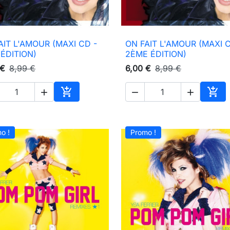
AIT L'AMOUR (MAXI CD -
ON FAIT L'AMOUR (MAXI C

Aperçu rapide

Aperçu rapide
 ÉDITION)
2ÈME ÉDITION)
 €
8,99 €
6,00 €
8,99 €





Ajouter au panier
Ajou
o !
Promo !