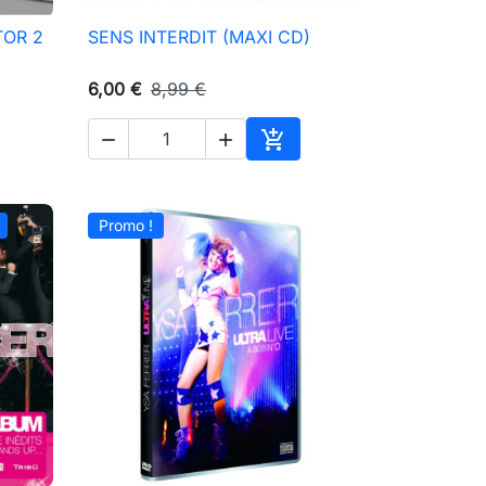
TOR 2
SENS INTERDIT (MAXI CD)

Aperçu rapide
6,00 €
8,99 €



ter au panier
Ajouter au panier
Promo !