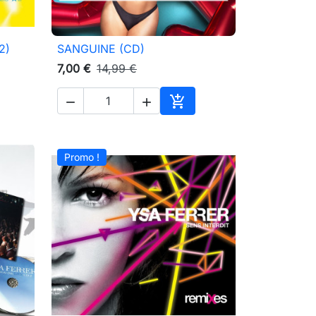
2)
SANGUINE (CD)

Aperçu rapide
7,00 €
14,99 €



ter au panier
Ajouter au panier
Promo !