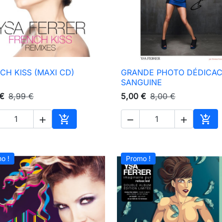
CH KISS (MAXI CD)
GRANDE PHOTO DÉDICAC

Aperçu rapide

Aperçu rapide
SANGUINE
 €
8,99 €
5,00 €
8,00 €





Ajouter au panier
Ajou
o !
Promo !