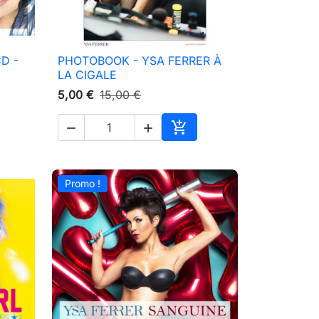
D -
PHOTOBOOK - YSA FERRER À

Aperçu rapide
LA CIGALE
5,00 €
15,00 €



ter au panier
Ajouter au panier
Promo !