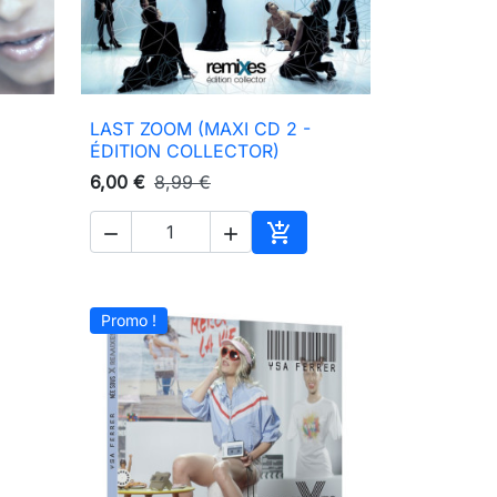
LAST ZOOM (MAXI CD 2 -

Aperçu rapide
ÉDITION COLLECTOR)
6,00 €
8,99 €



ter au panier
Ajouter au panier
Promo !