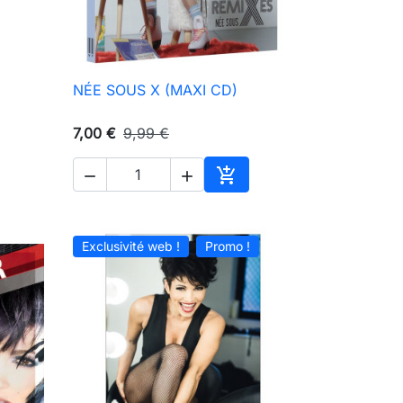
NÉE SOUS X (MAXI CD)

Aperçu rapide
7,00 €
9,99 €



ter au panier
Ajouter au panier
Exclusivité web !
Promo !