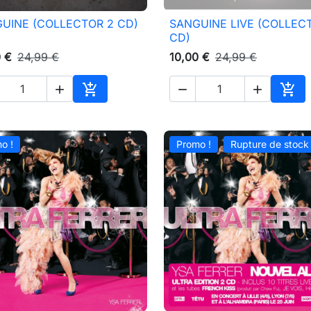
UINE (COLLECTOR 2 CD)
SANGUINE LIVE (COLLEC

Aperçu rapide

Aperçu rapide
CD)
0 €
24,99 €
10,00 €
24,99 €





Ajouter au panier
Ajou
o !
Promo !
Rupture de stock