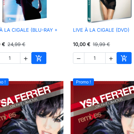
 À LA CIGALE (BLU-RAY +
LIVE À LA CIGALE (DVD)

Aperçu rapide

Aperçu rapide
0 €
24,99 €
10,00 €
19,99 €





Ajouter au panier
Ajou
o !
Promo !