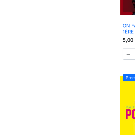
ON F
1ÈRE
5,00

Prom