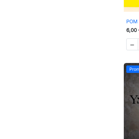
POM 
6,00

Prom