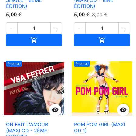
SINGLE - 2ÈME
(MAXI CD - 1ÈRE
ÉDITION)
ÉDITION)
5,00 €
5,00 €
8,99 €




Ajouter au panier
Ajouter au pa


Promo !
Promo !


ON FAIT L'AMOUR
POM POM GIRL (MAXI
(MAXI CD - 2ÈME
CD 1)