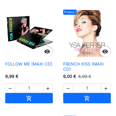
Promo !


FOLLOW ME (MAXI CD)
FRENCH KISS (MAXI
CD)
9,99 €
6,00 €
8,99 €




Ajouter au panier
Ajouter au pa

