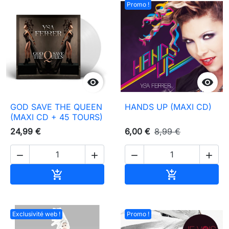
Promo !


GOD SAVE THE QUEEN
HANDS UP (MAXI CD)
(MAXI CD + 45 TOURS)
24,99 €
6,00 €
8,99 €




Ajouter au panier
Ajouter au pa


Exclusivité web !
Promo !