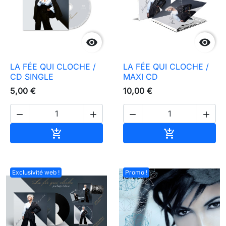


LA FÉE QUI CLOCHE /
LA FÉE QUI CLOCHE /
CD SINGLE
MAXI CD
5,00 €
10,00 €




Ajouter au panier
Ajouter au pa


Exclusivité web !
Promo !