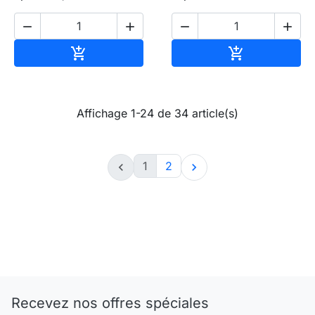




Ajouter au panier
Ajouter au pa


Affichage 1-24 de 34 article(s)
1
2


Recevez nos offres spéciales