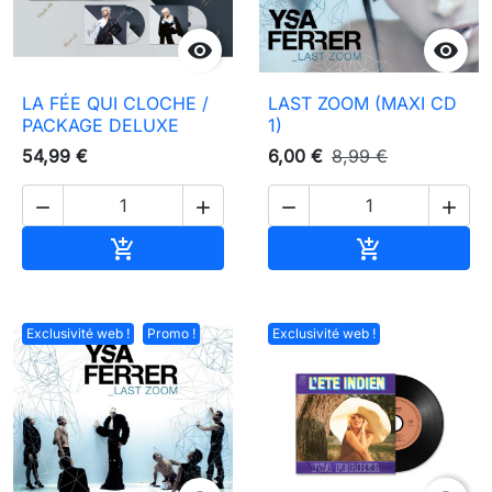


LA FÉE QUI CLOCHE /
LAST ZOOM (MAXI CD
PACKAGE DELUXE
1)
54,99 €
6,00 €
8,99 €




Ajouter au panier
Ajouter au pa


Exclusivité web !
Promo !
Exclusivité web !