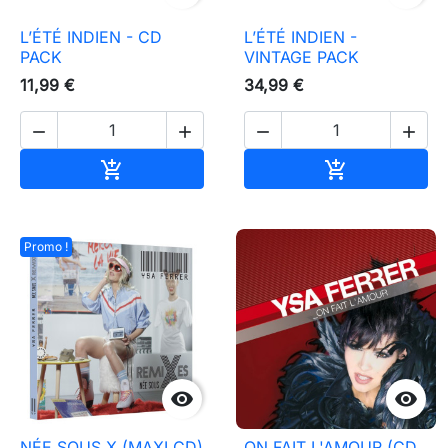
L’ÉTÉ INDIEN - CD
L’ÉTÉ INDIEN -
PACK
VINTAGE PACK
11,99 €
34,99 €




Ajouter au panier
Ajouter au pa


Promo !


NÉE SOUS X (MAXI CD)
ON FAIT L'AMOUR (CD