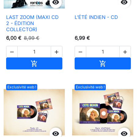


LAST ZOOM (MAXI CD
L’ÉTÉ INDIEN - CD
2 - ÉDITION
COLLECTOR)
6,00 €
8,99 €
6,99 €




Ajouter au panier
Ajouter au pa


Exclusivité web !
Exclusivité web !

