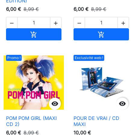
ÉDITION)
6,00 €
8,99 €
6,00 €
8,99 €




Ajouter au panier
Ajouter au pa


Promo !
Exclusivité web !


POM POM GIRL (MAXI
POUR DE VRAI / CD
CD 2)
MAXI
6,00 €
8,99 €
10,00 €