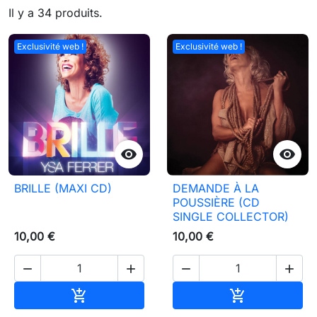
Il y a 34 produits.
Exclusivité web !
Exclusivité web !


BRILLE (MAXI CD)
DEMANDE À LA
POUSSIÈRE (CD
SINGLE COLLECTOR)
10,00 €
10,00 €




Ajouter au panier
Ajouter au pa

