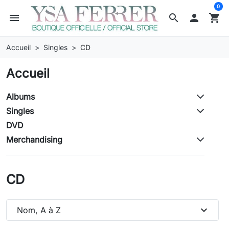
0
menu
search

shopping_cart
Accueil
Singles
CD
Accueil
Albums
Singles
DVD
Merchandising
CD
expand_more
Nom, A à Z