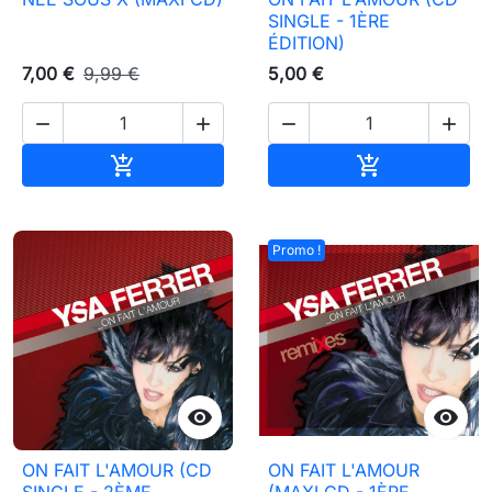
SINGLE - 1ÈRE
ÉDITION)
7,00 €
9,99 €
5,00 €




Ajouter au panier
Ajouter au pa


Promo !


ON FAIT L'AMOUR (CD
ON FAIT L'AMOUR