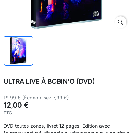
search
ULTRA LIVE À BOBIN'O (DVD)
19,99 €
(Économisez 7,99 €)
12,00 €
TTC
DVD toutes zones, livret 12 pages. Édition avec
fourreau exclusif, disponible uniquement sur la boutique