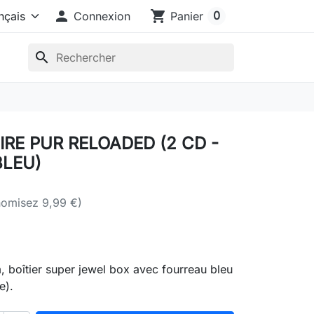

shopping_cart
0
Connexion
Panier
search
IRE PUR RELOADED (2 CD -
BLEU)
omisez 9,99 €)
 boîtier super jewel box avec fourreau bleu
e).