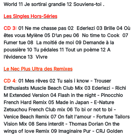
World
11 Je sortirai grandie
12 Souviens-toi .
Les Singles Hors-Séries
CD 3:
01 Ne me chasse pas
02 Ederlezi 03 Brille
04 Où
êtes vous Mylène 05 D’un peu 06 No time to Cook
07
Fumer tue 08 La moitié de moi 09 Demande à la
poussière
10 Tu pédales 11 Tout un poème
12 A
l’évidence 13 Vivre
Le Nec Plus Ultra des Remixes
CD 4
:
01 Mes rêves 02 Tu sais i know - Trouser
Enthusiasts Muscle Beach Club Mix 03 Ederlezi - Richi
M Extended Version 04 Flash in the night - Pinocchio
French Hard Remix 05 Made in Japan - E-Nature
Zetsuchou French Club mix 06 To bi or not to bi -
Venice Beach Remix 07 On fait l'amour - Fortune Tailors
Vision Mix 08 Sens interdit - Thomas Dorian On the
wings of love Remix 09 Imaginaire Pur - CRJ Golden