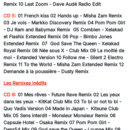
Remix 10 Last Zoom - Dave Audé Radio Edit
CD 5
:
01 French kiss 02 Hands up - Misha Zam Remix
03 Je vois - Markko Discovery Remix 04 Pom Pom Girl
- DJ Ram and Babymax Remix 05 Combien - Xelakad
et Flashix Extended Remix 06 Pop - Bimbo Jones
Extended Remix 07 God Save The Queen - Xelakad
Royal Remix 08 Née sous X - Club Mix 09 La moitié de
moi - Extended Version 10 Follow me - Silent 2 Electro
Remix 11 To the World - Misha Zam Extended Remix 12
Demande à la poussière - Dusty Remix
Les Remixes inédits
CD 6:
01 Mes rêves - Future Rave Remix 02 Les yeux
dans les yeux - KitKat Club Mix 03 To bi or not to bi -
Quo Vadis Version 04 Made in Japan - Kitsune Club
Mix 05 Sens interdit - Monsieur Monsieur Remix 06
Capsule Hotel - Osaka Remix 07 Pom Pom Girl -
Dens54 Mix 09 God save the Queen - Lounge Mix 08