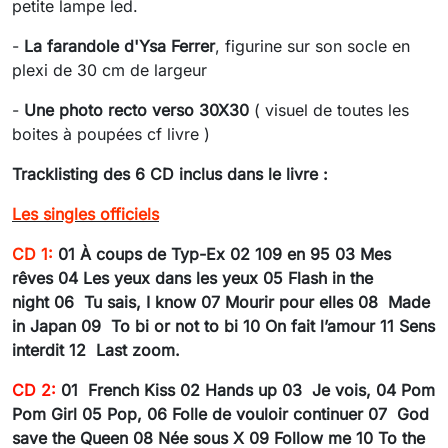
petite lampe led.
-
La farandole d'Ysa Ferrer
, figurine sur son socle en
plexi de 30 cm de largeur
-
Une photo recto verso 30X30
( visuel de toutes les
boites à poupées cf livre )
Tracklisting des 6 CD inclus dans le livre :
Les singles officiels
CD 1:
01
À coups de Typ-Ex
02 109 en 95
03 Mes
rêves
04 Les yeux dans les yeux
05 Flash in the
night
06 Tu sais, I know
07 Mourir pour elles
08 Made
in Japan
09 To bi or not to bi
10 On fait l’amour
11
Sens
interdit
12 Last zoom.
CD 2:
01 French Kiss
02 Hands up
03 Je vois,
04 Pom
P
om
G
irl
05 Pop,
06 Folle de vouloir continuer
07 God
save the Queen
08 Née sous X
09 Follow me
10 To the