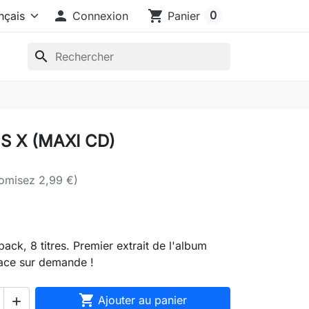

shopping_cart
0
Connexion
Panier
search
S X (MAXI CD)
omisez 2,99 €)
ack, 8 titres. Premier extrait de l'album
ace sur demande !

Ajouter au panier
