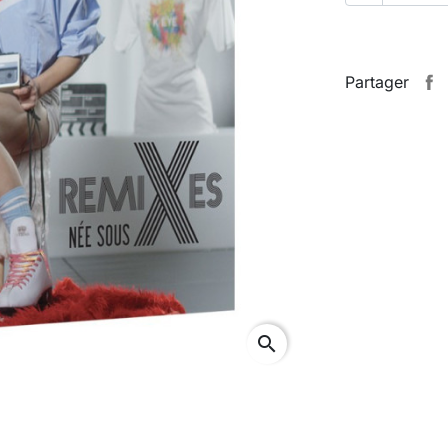
Partager
search