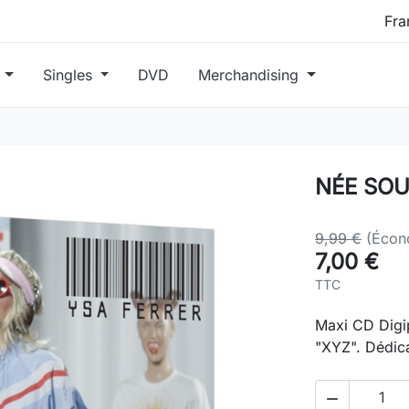
s
Singles
DVD
Merchandising
NÉE SOU
9,99 €
(Écon
7,00 €
TTC
Maxi CD Digip
"XYZ". Dédic
