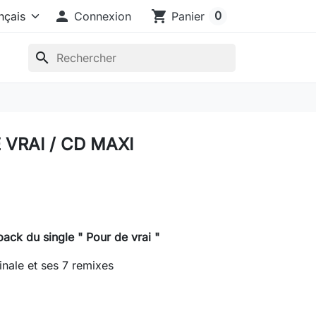

shopping_cart
0
Connexion
Panier
search
 VRAI / CD MAXI
ack du single " Pour de vrai "
inale et ses 7 remixes