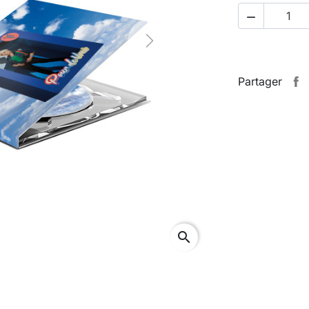

Next
Partager
search