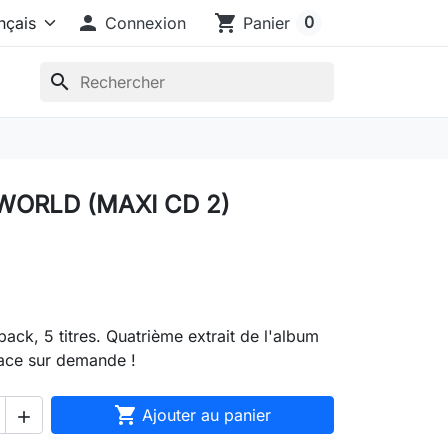

shopping_cart
0
Connexion
Panier
search
WORLD (MAXI CD 2)
ack, 5 titres. Quatrième extrait de l'album
ace sur demande !

Ajouter au panier
