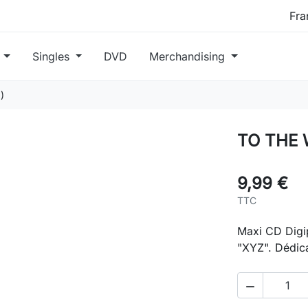
s
Singles
DVD
Merchandising
)
TO THE 
9,99 €
TTC
Maxi CD Digip
"XYZ". Dédic
