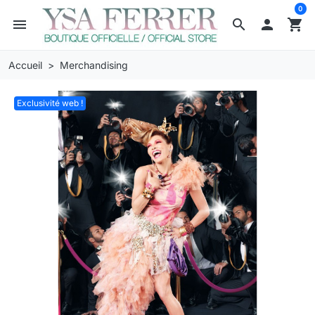
0
menu
search

shopping_cart
Accueil
Merchandising
Exclusivité web !