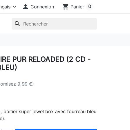

shopping_cart
0
Connexion
Panier
search
IRE PUR RELOADED (2 CD -
BLEU)
omisez 9,99 €)
 boîtier super jewel box avec fourreau bleu
e).