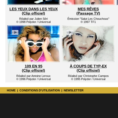
LES YEUX DANS LES YEUX
MES RÊVES
(Clip officiel)
(Passage TV)
Réalisé par Julien Séri
Émission "Salut Les Chouchous"
© 1998 Polydor / Universal
© 1997 TF1
109 EN 95
À COUPS DE TYP-EX
(Clip officiel)
(Clip officiel)
Réalisé par Antoine Leroux
Réalisé par Christophe Campos
© 1996 Polydor / Universal
© 1995 Polydor / Universal
HOME
|
CONDITIONS D'UTILISATION
|
NEWSLETTER