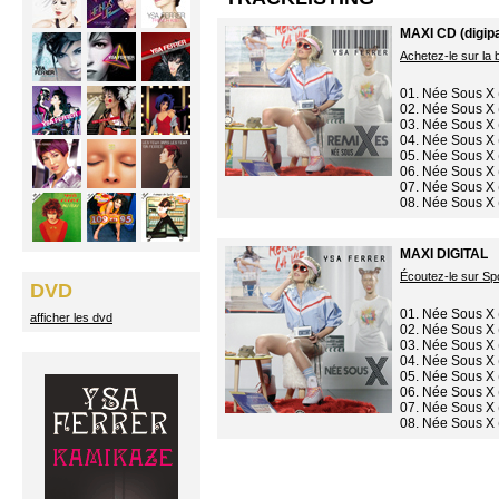
MAXI CD (digip
Achetez-le sur la b
01. Née Sous X 
02. Née Sous X 
03. Née Sous X 
04. Née Sous X 
05. Née Sous X 
06. Née Sous X 
07. Née Sous X 
08. Née Sous X 
MAXI DIGITAL
Écoutez-le sur Spo
DVD
01. Née Sous X 
afficher les dvd
02. Née Sous X 
03. Née Sous X 
04. Née Sous X 
05. Née Sous X 
06. Née Sous X 
07. Née Sous X 
08. Née Sous X 