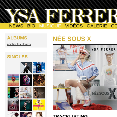
NEWS
BIO
MUSIQUE
VIDÉOS
GALERIE
C
ALBUMS
NÉE SOUS X
afficher les albums
SINGLES
TRACKLISTING