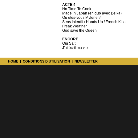
ACTE 4
No Time To Cook
Made in Japan (en duo avec Belka)
Où êtes-vous Mylène ?
Sens Interdit / Hands Up / French Kiss
Freak Weather
God save the Queen
ENCORE
Qui Sait
J'ai écrit ma vie
HOME
|
CONDITIONS D'UTILISATION
|
NEWSLETTER